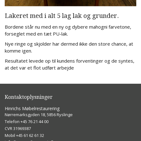
Lakeret med i alt 5 lag lak og grunder.
Bordene står nu med en ny og dybere mahogni farvetone,
forseglet med en tæt PU-lak.
Nye ringe og skjolder har dermed ikke den store chance, at
komme igen.
Resultatet levede op til kundens forventinger og de syntes,
at det var et flot udført arbejde
Kontaktoplysninger
Hinrichs Møbelrestaurering
Nørremarksgyden 18, 5856 Ryslinge
Telefon ​+45 76 21 44 00
CVR 31969387
Mobil +45 61 62 61 32