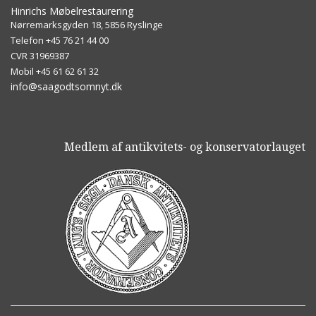
Hinrichs Møbelrestaurering
Nørremarksgyden 18, 5856 Ryslinge
Telefon ​+45 76 21 44 00
CVR 31969387
Mobil +45 61 62 61 32
info@saagodtsomnyt.dk
Medlem af antikvitets- og konservatorlauget